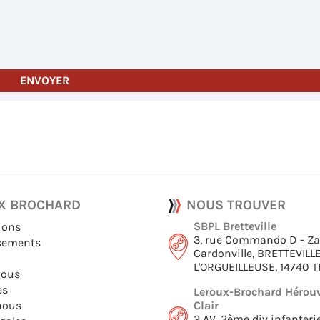
ENVOYER
X BROCHARD
NOUS TROUVER
SBPL Bretteville
ions
3, rue Commando D - Za
ssements
Cardonville, BRETTEVILL
L'ORGUEILLEUSE, 14740 
nous
es
Leroux-Brochard Hérouv
nous
Clair
2 AV. 3ème div infanteri