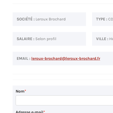
SOCIÉTÉ :
Leroux Brochard
TYPE :
CD
SALAIRE :
Selon profil
VILLE :
Hé
EMAIL :
leroux-brochard@leroux-brochard.fr
Nom
Adresse e-mail