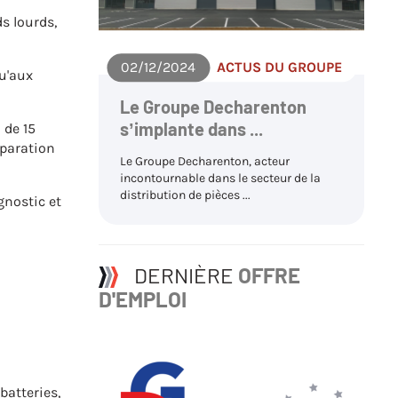
s lourds,
02/12/2024
ACTUS DU GROUPE
qu'aux
Le Groupe Decharenton
s’implante dans ...
 de 15
éparation
Le Groupe Decharenton, acteur
incontournable dans le secteur de la
distribution de pièces ...
gnostic et
DERNIÈRE
OFFRE
D'EMPLOI
batteries,